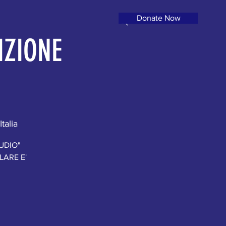
Donate Now
IZIONE
talia
UDIO"
LARE E'