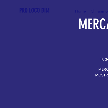
PRO LOCO BIM
Home
Chi siamo
MERCA
Tutt
MERCA
MOSTRA