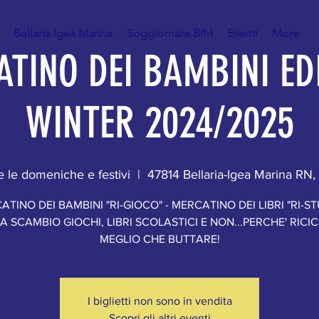
Bellaria Igea Marina
Soggiornare BIM
Eventi
More
TINO DEI BAMBINI ED
WINTER 2024/2025
e le domeniche e festivi
  |  
47814 Bellaria-Igea Marina RN, I
TINO DEI BAMBINI "RI-GIOCO" - MERCATINO DEI LIBRI "RI-ST
 SCAMBIO GIOCHI, LIBRI SCOLASTICI E NON...PERCHE' RICIC
MEGLIO CHE BUTTARE!
I biglietti non sono in vendita
Scopri gli altri eventi