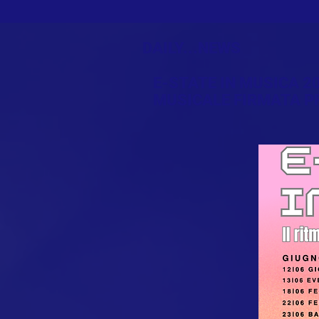
DAILY...NEWS
E-STATE IN MUSICA 
MUSICALE FIRMATA P