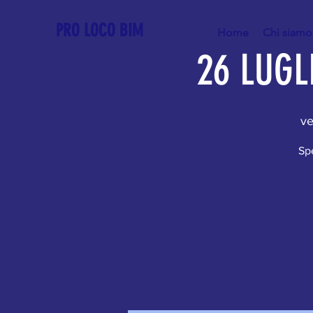
PRO LOCO BIM
Home
Chi siamo
26 LUGL
ve
Spe